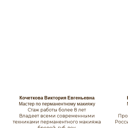
Кочеткова Виктория Евгеньевна
Мастер по перманентному макияжу
Стаж работы более 8 лет
Владеет всеми современными
Про
техниками перманентного макияжа
Росси
бровей, губ, век